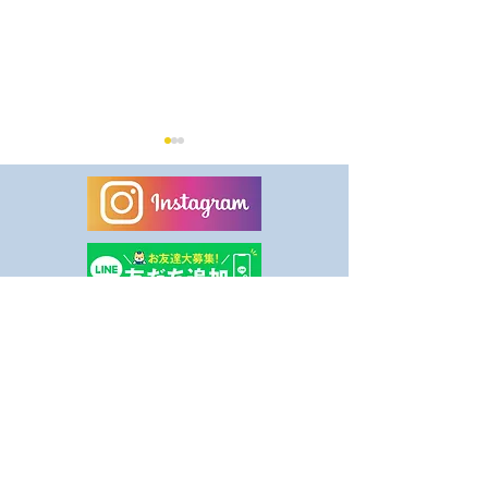
8月休業日のお知らせ
健康事業所宣言
ました