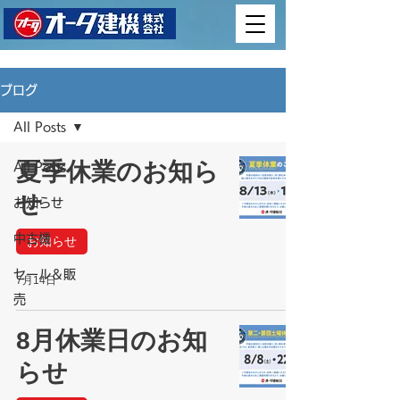
ブログ
All Posts
夏季休業のお知ら
All Posts
せ
お知らせ
中古機
お知らせ
セール＆販
7月14日
売
8月休業日のお知
らせ