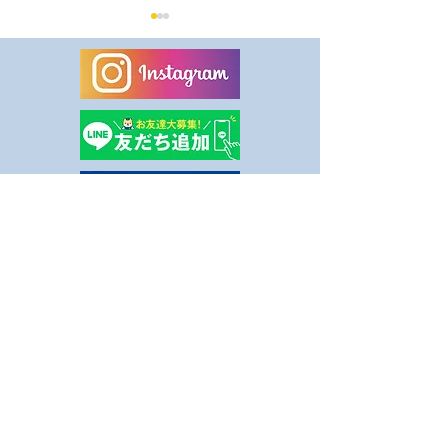
8月休業日のお知らせ
健康事業所宣言
ました