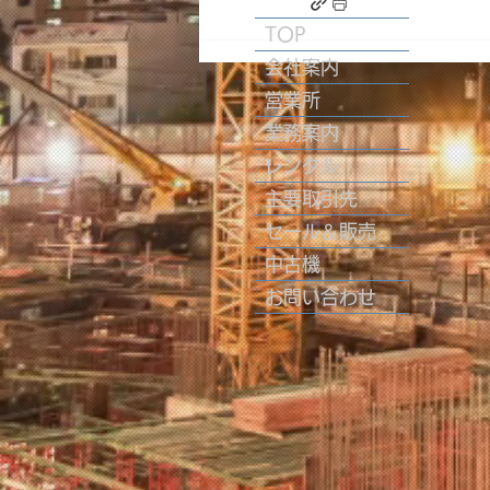
TOP
会社案内
営業所
業務案内
レンタル
主要取引先
セール＆販売
中古機
お問い合わせ