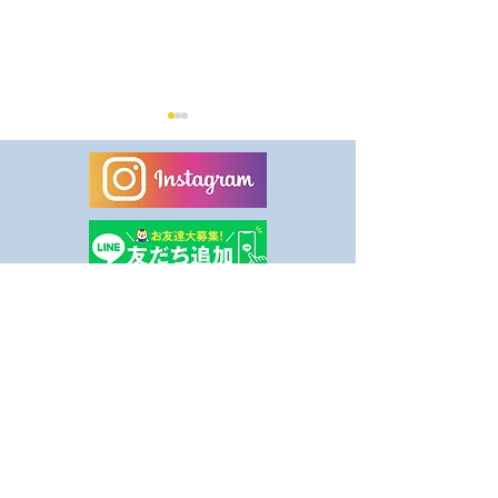
8月休業日のお知らせ
健康事業所宣言
ました