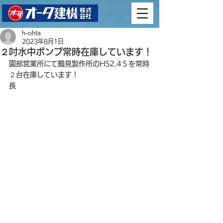
h-ohta
2023年8月1日
２吋水中ポンプ常時在庫しています！
園部営業所にて鶴見製作所のHS2.4Ｓを常時
２台在庫しています！
長