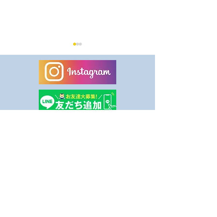
8月休業日のお知らせ
健康事業所宣言
ました