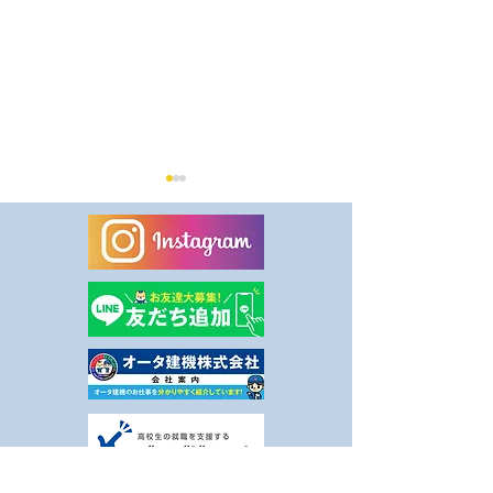
8月休業日のお知らせ
健康事業所宣言
ました