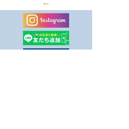
8月休業日のお知らせ
健康事業所宣言
ました