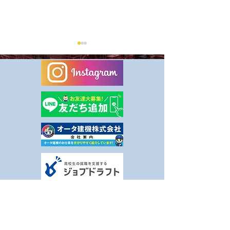
8月休業日のお知らせ
健康事業所宣言
ました